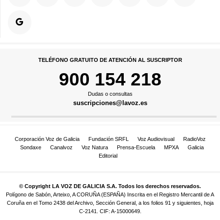
TELÉFONO GRATUITO DE ATENCIÓN AL SUSCRIPTOR
900 154 218
Dudas o consultas
suscripciones@lavoz.es
Corporación Voz de Galicia
Fundación SRFL
Voz Audiovisual
RadioVoz
Sondaxe
Canalvoz
Voz Natura
Prensa-Escuela
MPXA
Galicia
Editorial
© Copyright LA VOZ DE GALICIA S.A. Todos los derechos reservados.
Polígono de Sabón, Arteixo, A CORUÑA (ESPAÑA) Inscrita en el Registro Mercantil de A
Coruña en el Tomo 2438 del Archivo, Sección General, a los folios 91 y siguientes, hoja
C-2141. CIF: A-15000649.