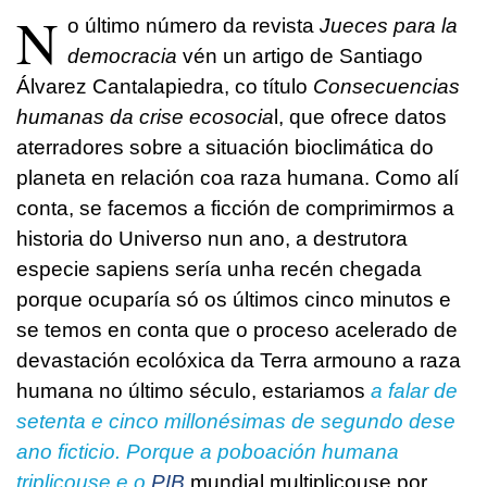
N
o último número da revista
Jueces para la
democracia
vén un artigo de Santiago
Álvarez Cantalapiedra, co título
Consecuencias
humanas da crise ecosocia
l, que ofrece datos
aterradores sobre a situación bioclimática do
planeta en relación coa raza humana. Como alí
conta, se facemos a ficción de comprimirmos a
historia do Universo nun ano, a destrutora
especie sapiens sería unha recén chegada
porque ocuparía só os últimos cinco minutos e
se temos en
conta que o proceso acelerado de
devastación ecolóxica da Terra armouno a raza
humana no último século, estariamos
a falar de
setenta e cinco millonésimas de segundo dese
ano ficticio. Porque a poboación humana
triplicouse e o
PIB
mundial multiplicouse por