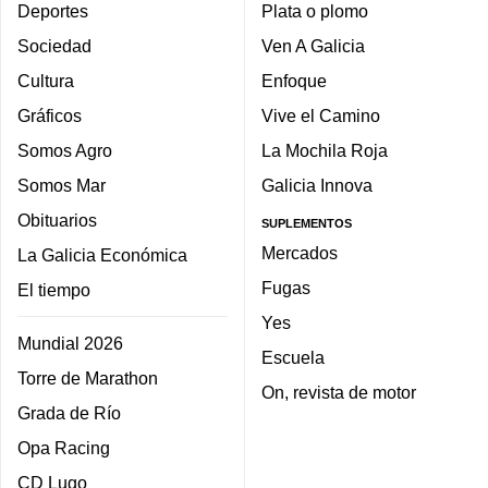
Deportes
Plata o plomo
Sociedad
Ven A Galicia
Cultura
Enfoque
Gráficos
Vive el Camino
Somos Agro
La Mochila Roja
Somos Mar
Galicia Innova
Obituarios
SUPLEMENTOS
Mercados
La Galicia Económica
Fugas
El tiempo
Yes
Mundial 2026
Escuela
Torre de Marathon
On, revista de motor
Grada de Río
Opa Racing
CD Lugo