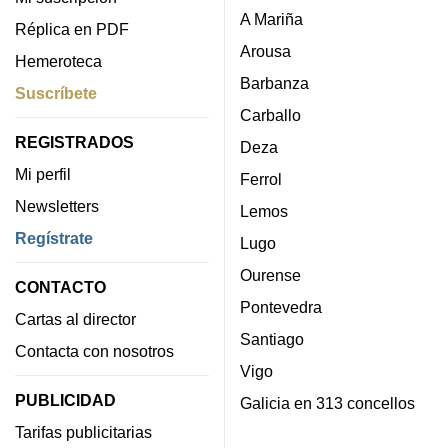
A Mariña
Réplica en PDF
Arousa
Hemeroteca
Barbanza
Suscríbete
Carballo
REGISTRADOS
Deza
Mi perfil
Ferrol
Newsletters
Lemos
Regístrate
Lugo
Ourense
CONTACTO
Pontevedra
Cartas al director
Santiago
Contacta con nosotros
Vigo
PUBLICIDAD
Galicia en 313 concellos
Tarifas publicitarias