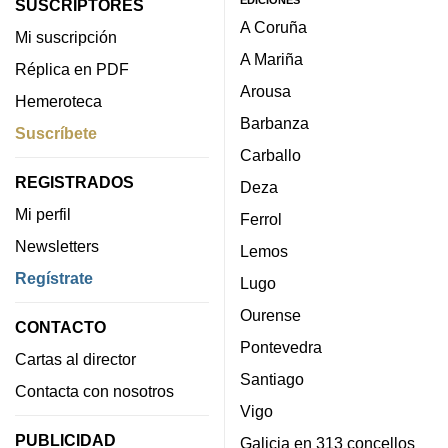
SUSCRIPTORES
A Coruña
Mi suscripción
A Mariña
Réplica en PDF
Arousa
Hemeroteca
Barbanza
Suscríbete
Carballo
REGISTRADOS
Deza
Mi perfil
Ferrol
Newsletters
Lemos
Regístrate
Lugo
Ourense
CONTACTO
Pontevedra
Cartas al director
Santiago
Contacta con nosotros
Vigo
PUBLICIDAD
Galicia en 313 concellos