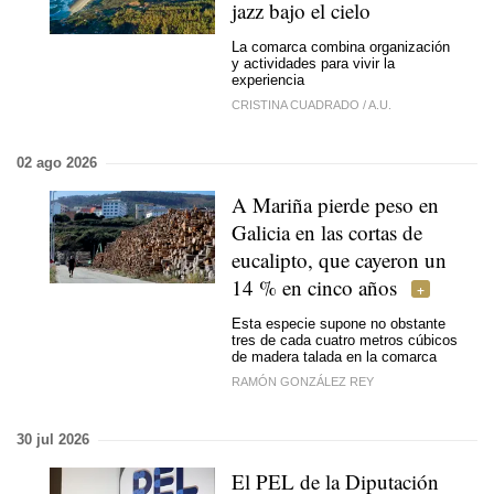
jazz bajo el cielo
La comarca combina organización
y actividades para vivir la
experiencia
CRISTINA CUADRADO
/
A.U.
02 ago 2026
A Mariña pierde peso en
Galicia en las cortas de
eucalipto, que cayeron un
14 % en cinco años
Esta especie supone no obstante
tres de cada cuatro metros cúbicos
de madera talada en la comarca
RAMÓN GONZÁLEZ REY
30 jul 2026
El PEL de la Diputación