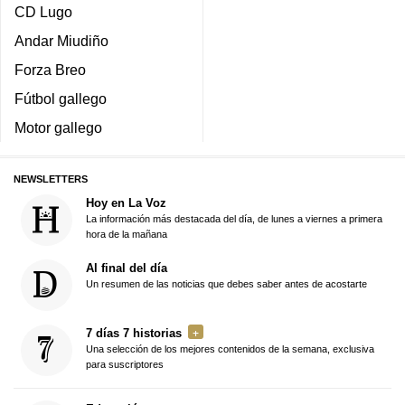
CD Lugo
Andar Miudiño
Forza Breo
Fútbol gallego
Motor gallego
NEWSLETTERS
Hoy en La Voz
La información más destacada del día, de lunes a viernes a primera
hora de la mañana
Al final del día
Un resumen de las noticias que debes saber antes de acostarte
7 días 7 historias
Una selección de los mejores contenidos de la semana, exclusiva
para suscriptores