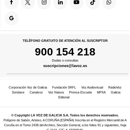
TELÉFONO GRATUITO DE ATENCIÓN AL SUSCRIPTOR
900 154 218
Dudas o consultas
suscripciones@lavoz.es
Corporación Voz de Galicia
Fundación SRFL
Voz Audiovisual
RadioVoz
Sondaxe
Canalvoz
Voz Natura
Prensa-Escuela
MPXA
Galicia
Editorial
© Copyright LA VOZ DE GALICIA S.A. Todos los derechos reservados.
Polígono de Sabón, Arteixo, A CORUÑA (ESPAÑA) Inscrita en el Registro Mercantil de A
Coruña en el Tomo 2438 del Archivo, Sección General, a los folios 91 y siguientes, hoja
C-2141. CIF: A-15000649.