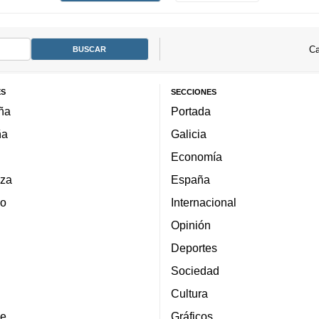
Ca
ES
SECCIONES
ña
Portada
ña
Galicia
Economía
za
España
lo
Internacional
Opinión
Deportes
Sociedad
Cultura
e
Gráficos