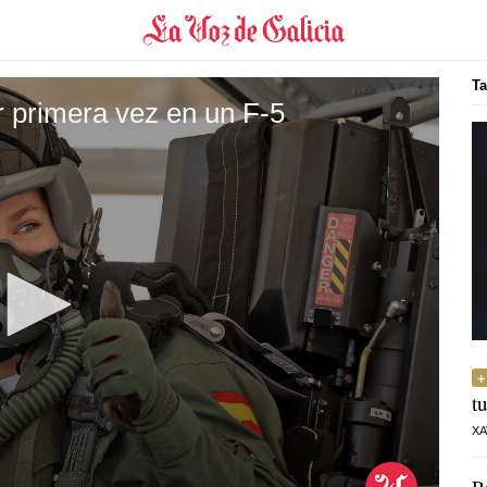
Ta
r primera vez en un F-5
t
XA