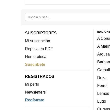
EDICION
SUSCRIPTORES
A Coru
Mi suscripción
A Mari
Réplica en PDF
Arousa
Hemeroteca
Barban
Suscríbete
Carbal
REGISTRADOS
Deza
Mi perfil
Ferrol
Newsletters
Lemos
Regístrate
Lugo
Ourens