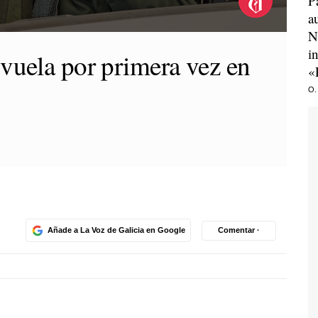
P
a
N
i
vuela por primera vez en
«
O.
Añade a La Voz de Galicia en Google
Comentar ·