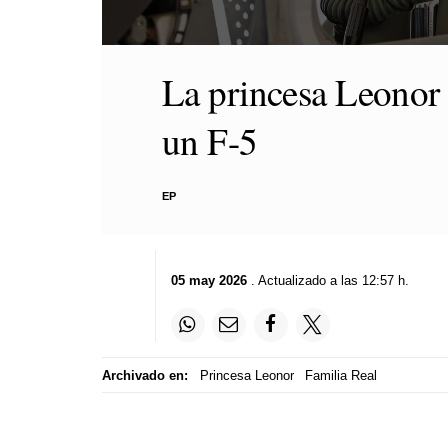
0
seconds
La princesa Leonor 
of
6
minutes,
un F-5
0
Volume
90%
EP
05 may 2026
. Actualizado a las 12:57 h.
Archivado en:
Princesa Leonor
Familia Real