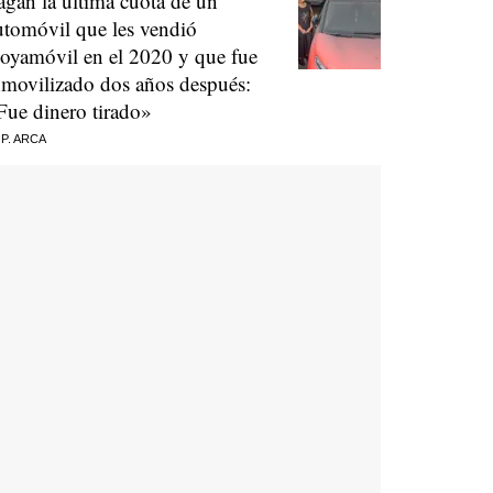
agan la última cuota de un
utomóvil que les vendió
oyamóvil en el 2020 y que fue
nmovilizado dos años después:
Fue dinero tirado»
 P. ARCA