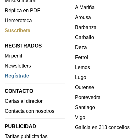
Mi suscripción
A Mariña
Réplica en PDF
Arousa
Hemeroteca
Barbanza
Suscríbete
Carballo
REGISTRADOS
Deza
Mi perfil
Ferrol
Newsletters
Lemos
Regístrate
Lugo
Ourense
CONTACTO
Pontevedra
Cartas al director
Santiago
Contacta con nosotros
Vigo
PUBLICIDAD
Galicia en 313 concellos
Tarifas publicitarias