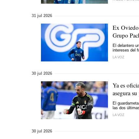
31 jul 2026
Ex Oviedo:
Grupo Pach
El delantero u
intereses del 
LA VOZ
30 jul 2026
Ya es ofic
asegura su 
El guardameta 
las dos última
LA VOZ
30 jul 2026