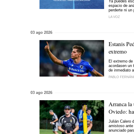
Ya puedes esc
espacio de aná
perderte ni un
LA VOZ
03 ago 2026
Estanis Ped
extremo
El extremo de 
acordasen un t
de inmediato a
PABLO FERNÁN
03 ago 2026
Arranca la
Oviedo: has
Julián Calero 
amistoso ante 
anunciado para