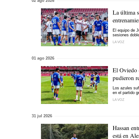
02 ago 2026
La última 
entrenamien
El equipo de Ju
sesiones doble
LA VOZ
01 ago 2026
El Oviedo 
pudieron r
Los azules suf
en el partido 
LA VOZ
31 jul 2026
Hassan ent
está en Al