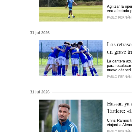
Agilizar la op
vea afectada 
PABLO FERNÁN
31 jul 2026
Los retras
un grave t
La cantera azu
para recolocar
nuevo césped d
PABLO FERNÁN
31 jul 2026
Hassan ya e
Tartiere: «
Chris Ramos tr
viajará a Alem
PABLO FERNÁN