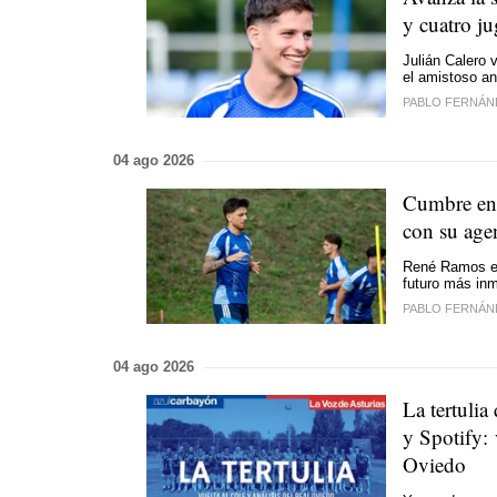
y cuatro j
Julián Calero 
el amistoso ant
PABLO FERNÁN
04 ago 2026
Cumbre en 
con su age
René Ramos es
futuro más inm
PABLO FERNÁN
04 ago 2026
La tertuli
y Spotify: 
Oviedo