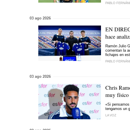
PABLO FERNÁN
03 ago 2026
EN DIRECTO
hace anali
Ramón Julio G
comentan la ac
fichajes en e
PABLO FERNÁN
03 ago 2026
Chris Ramo
muy físico
«Si pensamos 
tengamos un g
LA VOZ