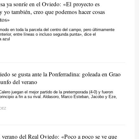
sa ya sonríe en el Oviedo: «El proyecto es
y yo también, creo que podemos hacer cosas
ntos»
odo en toda la parcela del centro del campo, pero últimamente
nterior, entre líneas o incluso segunda punta», dice el
a azul
iedo se gusta ante la Ponferradina: goleada en Grao
iunfo del verano
Calero juegan el mejor partido de la pretemporada (4-0) y fueron
principio a fin a su rival. Aldasoro, Marco Esteban, Jacobo y Eze,
DEZ
l verano del Real Oviedo: «Poco a poco se ve que