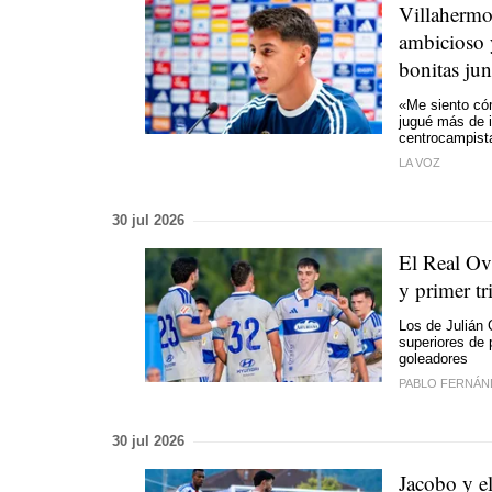
Villahermo
ambicioso 
bonitas ju
«Me siento cóm
jugué más de i
centrocampist
LA VOZ
30 jul 2026
El Real Ov
y primer tr
Los de Julián 
superiores de 
goleadores
PABLO FERNÁN
30 jul 2026
Jacobo y e