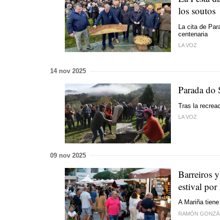
los soutos
La cita de Par
centenaria
LA VOZ
14 nov 2025
Parada do S
Tras la recrea
LA VOZ
09 nov 2025
Barreiros y
estival por
A Mariña tiene
RAMÓN GONZÁ