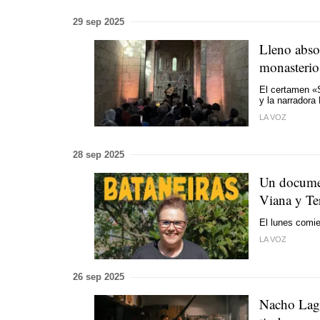
29 sep 2025
Lleno abso
monasterio
El certamen «S
y la narradora
LA VOZ
28 sep 2025
Un documen
Viana y Te
El lunes comie
LA VOZ
26 sep 2025
Nacho Lagu