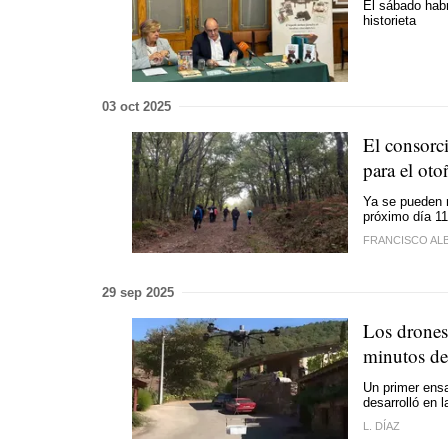
El sábado habr
historieta
03 oct 2025
El consorci
para el oto
Ya se pueden r
próximo día 11
FRANCISCO AL
29 sep 2025
Los drones 
minutos de 
Un primer ensa
desarrolló en 
L. DÍAZ