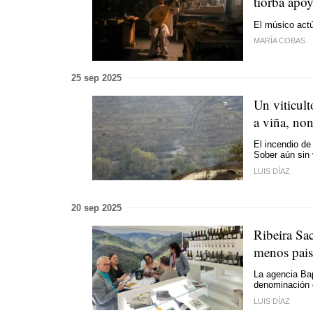
tiorba apoy
El músico actú
MARÍA COBAS
25 sep 2025
Un viticult
a viña, non
El incendio de
Sober aún sin
LUIS DÍAZ
20 sep 2025
Ribeira Sa
menos pais
La agencia Ba
denominación 
LUIS DÍAZ