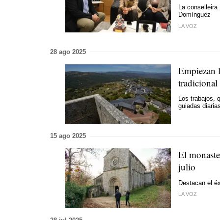
La conselleira
Domínguez
LA VOZ
28 ago 2025
Empiezan l
tradicional
Los trabajos, 
guiadas diaria
15 ago 2025
El monaster
julio
Destacan el éx
LA VOZ