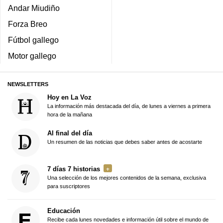
Andar Miudiño
Forza Breo
Fútbol gallego
Motor gallego
NEWSLETTERS
Hoy en La Voz
La información más destacada del día, de lunes a viernes a primera
hora de la mañana
Al final del día
Un resumen de las noticias que debes saber antes de acostarte
7 días 7 historias
Una selección de los mejores contenidos de la semana, exclusiva
para suscriptores
Educación
Recibe cada lunes novedades e información útil sobre el mundo de