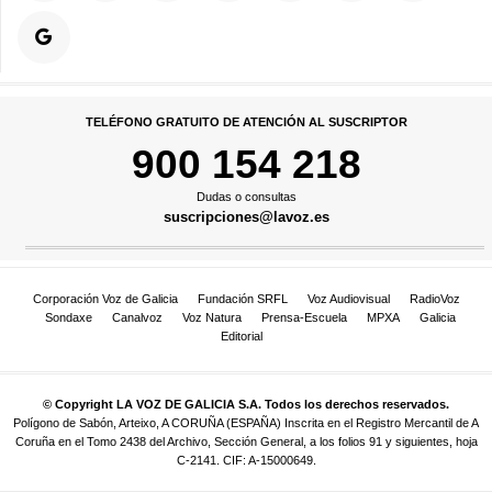
TELÉFONO GRATUITO DE ATENCIÓN AL SUSCRIPTOR
900 154 218
Dudas o consultas
suscripciones@lavoz.es
Corporación Voz de Galicia
Fundación SRFL
Voz Audiovisual
RadioVoz
Sondaxe
Canalvoz
Voz Natura
Prensa-Escuela
MPXA
Galicia
Editorial
© Copyright LA VOZ DE GALICIA S.A. Todos los derechos reservados.
Polígono de Sabón, Arteixo, A CORUÑA (ESPAÑA) Inscrita en el Registro Mercantil de A
Coruña en el Tomo 2438 del Archivo, Sección General, a los folios 91 y siguientes, hoja
C-2141. CIF: A-15000649.