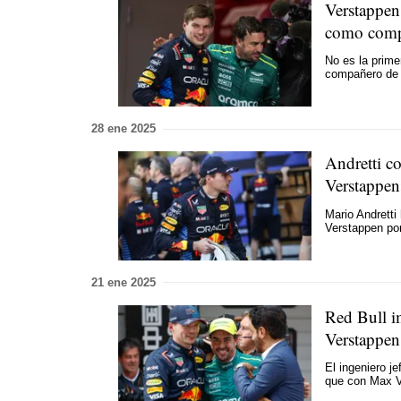
Verstappen
como com
No es la prim
compañero de 
28 ene 2025
Andretti c
Verstappe
Mario Andretti
Verstappen po
21 ene 2025
Red Bull i
Verstappen
El ingeniero j
que con Max 