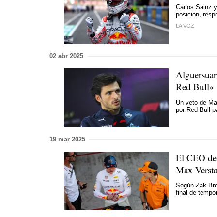
Carlos Sainz 
posición, res
LA VOZ
02 abr 2025
Alguersuari
Red Bull»
Un veto de Ma
por Red Bull p
19 mar 2025
El CEO de 
Max Verst
Según Zak Bro
final de tempo