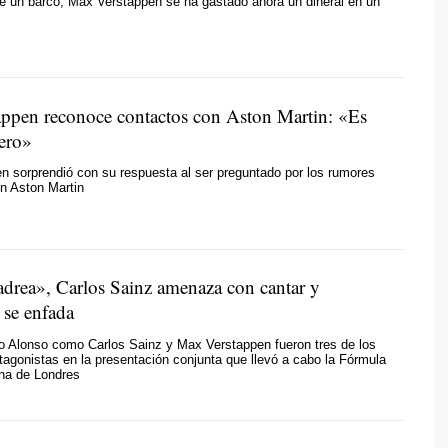
e un barco, Max Verstappen se ha gastado ahora un dineral en un
ppen reconoce contactos con Aston Martin: «Es
ero»
 sorprendió con su respuesta al ser preguntado por los rumores
en Aston Martin
drea», Carlos Sainz amenaza con cantar y
 se enfada
o Alonso como Carlos Sainz y Max Verstappen fueron tres de los
otagonistas en la presentación conjunta que llevó a cabo la Fórmula
ena de Londres