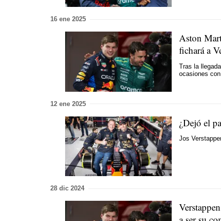
16 ene 2025
Aston Mart
fichará a V
Tras la llegad
ocasiones con
12 ene 2025
¿Dejó el p
Jos Verstappen
28 dic 2024
Verstappen
a ser su c