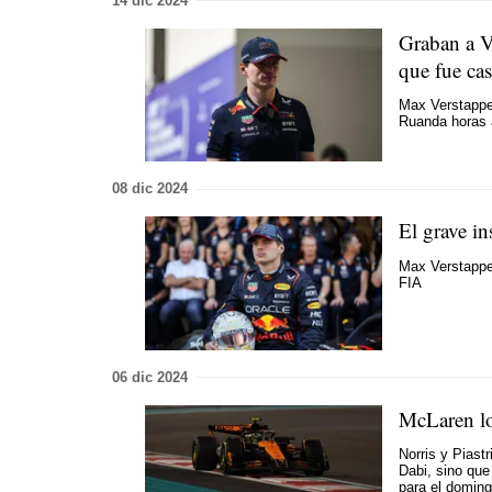
14 dic 2024
Graban a V
que fue ca
Max Verstappen
Ruanda horas a
08 dic 2024
El grave in
Max Verstappen
FIA
06 dic 2024
McLaren lo 
Norris y Piast
Dabi, sino que
para el domin