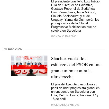
El presidente brasileño Luiz Inácio
Lula da Silva; el de Colombia,
Gustavo Petro; el de Sudáfrica,
Cyril Ramaphosa; la de México,
Claudia Sheinbaum; y el de
Uruguay, Yamandú Orsi, serán los
protagonistas de la Global
Progressive Mobilisation que se
celebra en Barcelona
GONZALO BAREÑO
30 mar 2026
Sánchez vuelca los
esfuerzos del PSOE en una
gran cumbre contra la
ultraderecha
El jefe del Ejecutivo esculpirá su
perfil de líder progresista global en
un encuentro en Barcelona con
Lula, Petro o Costa, los días 17 y
18 de abril
PAULA DE LAS HERAS