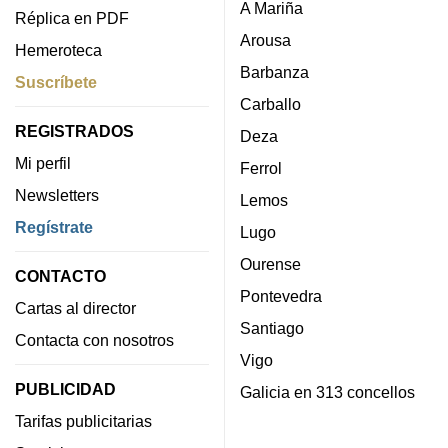
A Mariña
Réplica en PDF
Arousa
Hemeroteca
Barbanza
Suscríbete
Carballo
REGISTRADOS
Deza
Mi perfil
Ferrol
Newsletters
Lemos
Regístrate
Lugo
Ourense
CONTACTO
Pontevedra
Cartas al director
Santiago
Contacta con nosotros
Vigo
PUBLICIDAD
Galicia en 313 concellos
Tarifas publicitarias