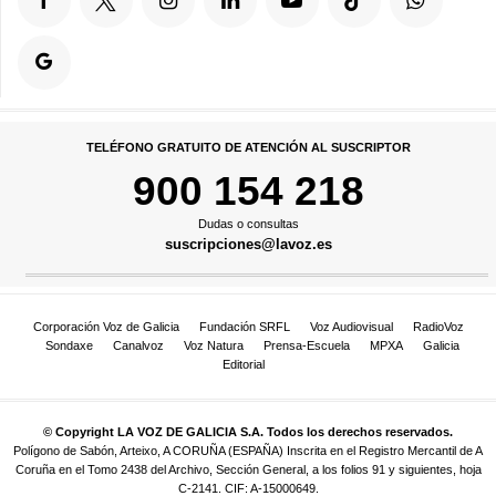
TELÉFONO GRATUITO DE ATENCIÓN AL SUSCRIPTOR
900 154 218
Dudas o consultas
suscripciones@lavoz.es
Corporación Voz de Galicia
Fundación SRFL
Voz Audiovisual
RadioVoz
Sondaxe
Canalvoz
Voz Natura
Prensa-Escuela
MPXA
Galicia
Editorial
© Copyright LA VOZ DE GALICIA S.A. Todos los derechos reservados.
Polígono de Sabón, Arteixo, A CORUÑA (ESPAÑA) Inscrita en el Registro Mercantil de A
Coruña en el Tomo 2438 del Archivo, Sección General, a los folios 91 y siguientes, hoja
C-2141. CIF: A-15000649.