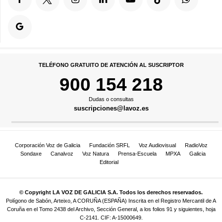
TELÉFONO GRATUITO DE ATENCIÓN AL SUSCRIPTOR
900 154 218
Dudas o consultas
suscripciones@lavoz.es
Corporación Voz de Galicia
Fundación SRFL
Voz Audiovisual
RadioVoz
Sondaxe
Canalvoz
Voz Natura
Prensa-Escuela
MPXA
Galicia
Editorial
© Copyright LA VOZ DE GALICIA S.A. Todos los derechos reservados.
Polígono de Sabón, Arteixo, A CORUÑA (ESPAÑA) Inscrita en el Registro Mercantil de A
Coruña en el Tomo 2438 del Archivo, Sección General, a los folios 91 y siguientes, hoja
C-2141. CIF: A-15000649.