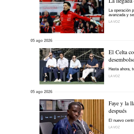
La llegada 
La operación p
avanzada y se
LA VOZ
05 ago 2026
El Celta co
desembols
Hasta ahora, t
LA VOZ
05 ago 2026
Faye y la 
después
El nuevo centr
LA VOZ