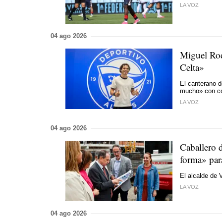
LA VOZ
04 ago 2026
Miguel Rod
Celta»
El canterano d
mucho» con c
LA VOZ
04 ago 2026
Caballero 
forma» par
El alcalde de 
LA VOZ
04 ago 2026