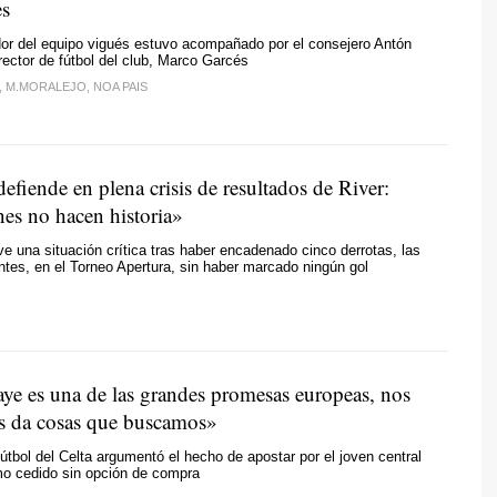
es
dor del equipo vigués estuvo acompañado por el consejero Antón
irector de fútbol del club, Marco Garcés
, M.MORALEJO, NOA PAIS
efiende en plena crisis de resultados de River:
es no hacen historia»
ive una situación crítica tras haber encadenado cinco derrotas, las
ntes, en el Torneo Apertura, sin haber marcado ningún gol
aye es una de las grandes promesas europeas, nos
os da cosas que buscamos»
 fútbol del Celta argumentó el hecho de apostar por el joven central
o cedido sin opción de compra