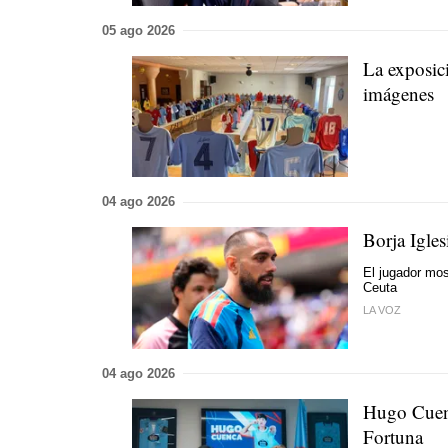
05 ago 2026
La exposic
imágenes
04 ago 2026
Borja Igles
El jugador mos
Ceuta
LA VOZ
04 ago 2026
Hugo Cuenc
Fortuna