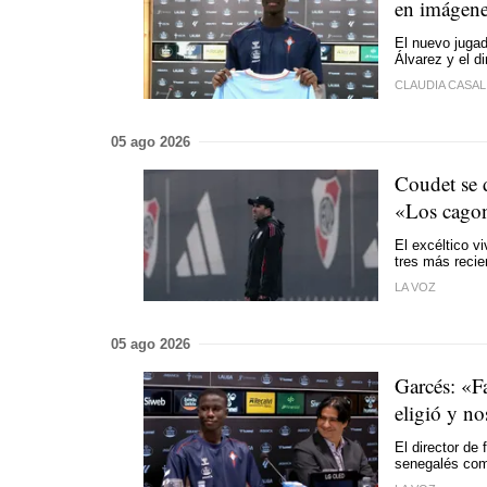
en imágen
El nuevo juga
Álvarez y el d
CLAUDIA CASAL
05 ago 2026
Coudet se d
«Los cagon
El excéltico v
tres más recie
LA VOZ
05 ago 2026
Garcés: «F
eligió y n
El director de
senegalés com