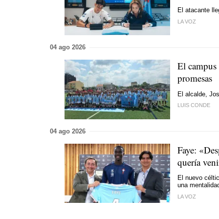
El atacante l
LA VOZ
04 ago 2026
El campus 
promesas
El alcalde, Jo
LUIS CONDE
04 ago 2026
Faye: «Des
quería veni
El nuevo céltic
una mentalidad
LA VOZ