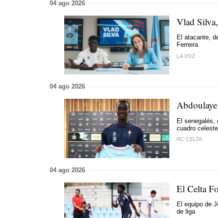
04 ago 2026
Vlad Silva
El atacante, d
Ferreira
LA VOZ
04 ago 2026
Abdoulaye 
El senegalés,
cuadro celest
RC CELTA
04 ago 2026
El Celta Fo
El equipo de J
de liga