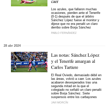
caer
Los azules, que fallaron muchas
ocasiones, pierden ante el Tenerife
(0-1) después de que el árbitro
Sánchez López fuese al monitor y
dijese que no era penalti un claro
derribo sobre Borja Sánchez
PABLO FERNÁNDEZ
28 abr 2024
Las notas: Sánchez López
y el Tenerife amargan al
Carlos Tartiere
El Real Oviedo, demasiado débil en
las áreas, volvió a caer. Los azules
acabaron desesperados tras una
segunda mitad en la que el
colegiado no señaló un claro penalti
sobre Borja Sánchez. Siete
suspensos entre los carbayones
JAVI MORCÍN