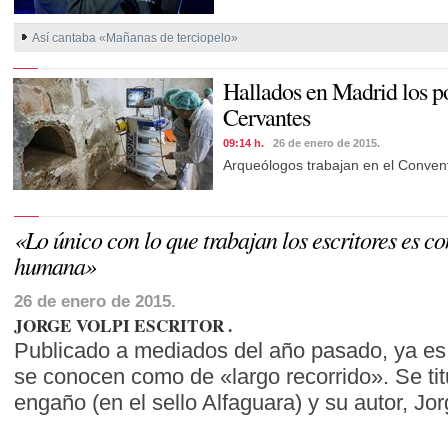
Así cantaba «Mañanas de terciopelo»
Hallados en Madrid los po
Cervantes
09:14 h.
26 de enero de 2015.
Arqueólogos trabajan en el Convent
«Lo único con lo que trabajan los escritores es co
humana»
26 de enero de 2015.
JORGE VOLPI
ESCRITOR
Publicado a mediados del año pasado, ya es 
se conocen como de «largo recorrido». Se tit
engaño (en el sello Alfaguara) y su autor, Jo