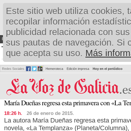
Este sitio web utiliza cookies,
recopilar información estadíst
publicidad relacionada con sus
Portada
Ocio y Cultura
Cartelera
Fugas
sus pautas de navegación. Si
OCIO &CULTURA
que acepta su uso.
Más inform
Redes Sociales
Hemeroteca
Edición impresa
Hoy en el periódico
María Dueñas regresa esta primavera con «La T
18:26 h.
26 de enero de 2015.
La autora María Dueñas regresa esta primave
novela, «La Templanza» (Planeta/Columna), 