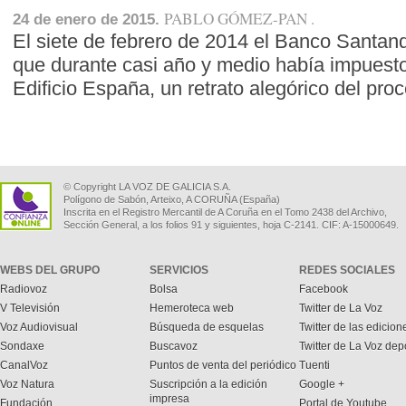
PABLO GÓMEZ-PAN
24 de enero de 2015.
El siete de febrero de 2014 el Banco Santande
que durante casi año y medio había impuest
Edificio España, un retrato alegórico del pr
© Copyright LA VOZ DE GALICIA S.A.
Polígono de Sabón, Arteixo, A CORUÑA (España)
Inscrita en el Registro Mercantil de A Coruña en el Tomo 2438 del Archivo,
Sección General, a los folios 91 y siguientes, hoja C-2141. CIF: A-15000649.
WEBS DEL GRUPO
SERVICIOS
REDES SOCIALES
Radiovoz
Bolsa
Facebook
V Televisión
Hemeroteca web
Twitter de La Voz
Voz Audiovisual
Búsqueda de esquelas
Twitter de las edicion
Sondaxe
Buscavoz
Twitter de La Voz dep
CanalVoz
Puntos de venta del periódico
Tuenti
Voz Natura
Suscripción a la edición
Google +
impresa
Fundación
Portal de Youtube