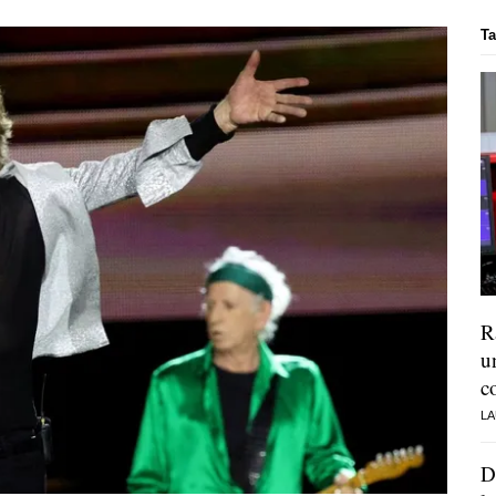
Ta
R
u
c
LA
D