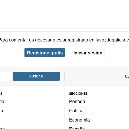
Para comentar es necesario
estar registrado
en
lavozdegalicia.
Regístrate gratis
Iniciar sesión
Ca
ES
SECCIONES
ña
Portada
ña
Galicia
Economía