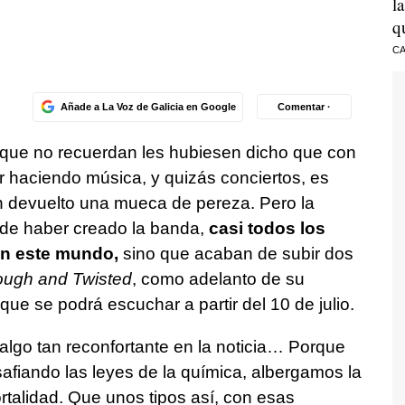
l
q
CA
Añade a La Voz de Galicia en Google
Comentar ·
 que no recuerdan les hubiesen dicho que con
r haciendo música, y quizás conciertos, es
 devuelto una mueca de pereza. Pero la
de haber creado la banda,
casi todos los
en este mundo,
sino que acaban de subir dos
ugh and Twisted
, como adelanto de su
 que se podrá escuchar a partir del 10 de julio.
lgo tan reconfortante en la noticia… Porque
safiando las leyes de la química, albergamos la
talidad. Que unos tipos así, con esas