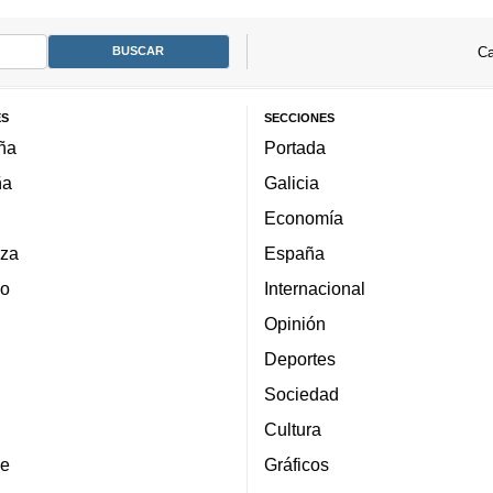
Ca
ES
SECCIONES
ña
Portada
ña
Galicia
Economía
za
España
lo
Internacional
Opinión
Deportes
Sociedad
Cultura
e
Gráficos