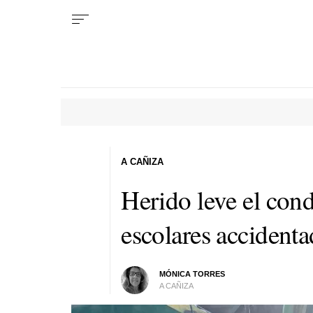
A CAÑIZA
Herido leve el con
escolares accident
MÓNICA TORRES
A CAÑIZA