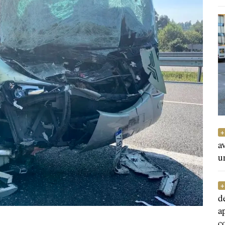
a
u
d
a
c