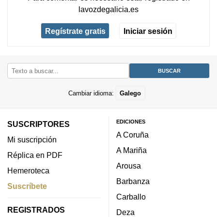
lavozdegalicia.es
Regístrate gratis
Iniciar sesión
Cambiar idioma:
Galego
EDICIONES
SUSCRIPTORES
A Coruña
Mi suscripción
A Mariña
Réplica en PDF
Arousa
Hemeroteca
Barbanza
Suscríbete
Carballo
REGISTRADOS
Deza