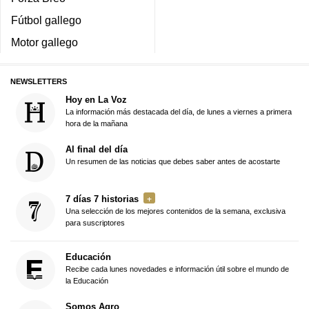
Fútbol gallego
Motor gallego
NEWSLETTERS
Hoy en La Voz
La información más destacada del día, de lunes a viernes a primera
hora de la mañana
Al final del día
Un resumen de las noticias que debes saber antes de acostarte
7 días 7 historias
Una selección de los mejores contenidos de la semana, exclusiva
para suscriptores
Educación
Recibe cada lunes novedades e información útil sobre el mundo de
la Educación
Somos Agro