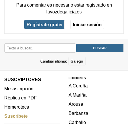
Para comentar es necesario
estar registrado
en
lavozdegalicia.es
Regístrate gratis
Iniciar sesión
Cambiar idioma:
Galego
EDICIONES
SUSCRIPTORES
A Coruña
Mi suscripción
A Mariña
Réplica en PDF
Arousa
Hemeroteca
Barbanza
Suscríbete
Carballo