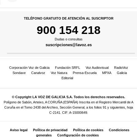
TELÉFONO GRATUITO DE ATENCIÓN AL SUSCRIPTOR
900 154 218
Dudas o consultas
suscripciones@lavoz.es
Corporación Voz de Galicia
Fundación SRFL
Voz Audiovisual
RadioVoz
Sondaxe
Canalvoz
Voz Natura
Prensa-Escuela
MPXA
Galicia
Editorial
© Copyright LA VOZ DE GALICIA S.A. Todos los derechos reservados.
Polígono de Sabón, Arteixo, A CORUÑA (ESPAÑA) Inscrita en el Registro Mercantil de A
Coruña en el Tomo 2438 del Archivo, Sección General, a los folios 91 y siguientes, hoja
C-2141. CIF: A-15000649.
Aviso legal
Política de privacidad
Política de cookies
Condiciones
generales
Configuración de cookies