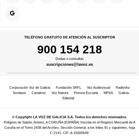
TELÉFONO GRATUITO DE ATENCIÓN AL SUSCRIPTOR
900 154 218
Dudas o consultas
suscripciones@lavoz.es
Corporación Voz de Galicia
Fundación SRFL
Voz Audiovisual
RadioVoz
Sondaxe
Canalvoz
Voz Natura
Prensa-Escuela
MPXA
Galicia
Editorial
© Copyright LA VOZ DE GALICIA S.A. Todos los derechos reservados.
Polígono de Sabón, Arteixo, A CORUÑA (ESPAÑA) Inscrita en el Registro Mercantil de A
Coruña en el Tomo 2438 del Archivo, Sección General, a los folios 91 y siguientes, hoja
C-2141. CIF: A-15000649.