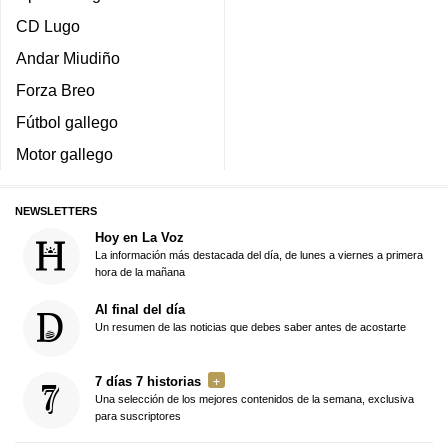
CD Lugo
Andar Miudiño
Forza Breo
Fútbol gallego
Motor gallego
NEWSLETTERS
Hoy en La Voz
La información más destacada del día, de lunes a viernes a primera
hora de la mañana
Al final del día
Un resumen de las noticias que debes saber antes de acostarte
7 días 7 historias
Una selección de los mejores contenidos de la semana, exclusiva
para suscriptores