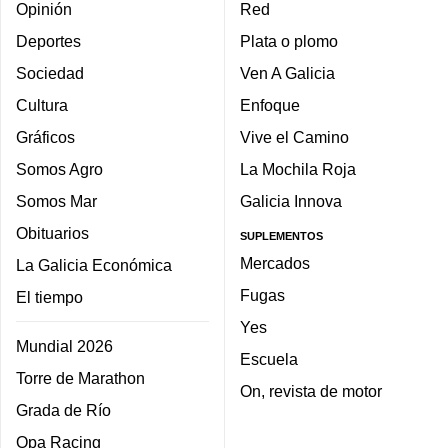
Opinión
Red
Deportes
Plata o plomo
Sociedad
Ven A Galicia
Cultura
Enfoque
Gráficos
Vive el Camino
Somos Agro
La Mochila Roja
Somos Mar
Galicia Innova
Obituarios
SUPLEMENTOS
Mercados
La Galicia Económica
Fugas
El tiempo
Yes
Mundial 2026
Escuela
Torre de Marathon
On, revista de motor
Grada de Río
Opa Racing