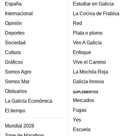
España
Estudiar en Galicia
Internacional
La Cocina de Frabisa
Opinión
Red
Deportes
Plata o plomo
Sociedad
Ven A Galicia
Cultura
Enfoque
Gráficos
Vive el Camino
Somos Agro
La Mochila Roja
Somos Mar
Galicia Innova
Obituarios
SUPLEMENTOS
Mercados
La Galicia Económica
Fugas
El tiempo
Yes
Mundial 2026
Escuela
Torre de Marathon