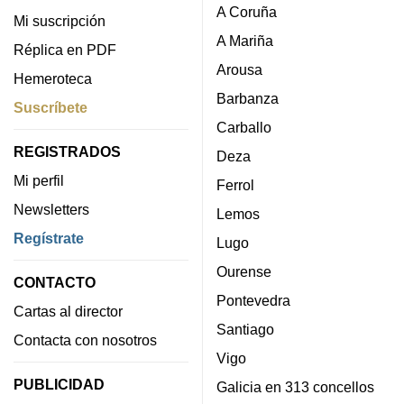
A Coruña
Mi suscripción
A Mariña
Réplica en PDF
Arousa
Hemeroteca
Barbanza
Suscríbete
Carballo
REGISTRADOS
Deza
Mi perfil
Ferrol
Newsletters
Lemos
Regístrate
Lugo
Ourense
CONTACTO
Pontevedra
Cartas al director
Santiago
Contacta con nosotros
Vigo
PUBLICIDAD
Galicia en 313 concellos