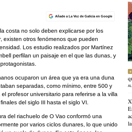
Añade a La Voz de Galicia en Google
 la costa no solo deben explicarse por los
ar, existen otros fenómenos que pueden
tensidad. Los estudio realizados por Martínez
bell perfilan un paisaje en el que las dunas, y
 protagonistas.
manos ocuparon un área que ya era una duna
q
staban separadas, como mínimo, entre 500 y
AL
l profesor universitario para referirse a la villa
X
les del siglo III hasta el siglo VI.
E
a
ra del riachuelo de O Vao conformó una
l
rmente por varios ciclos dunares, lo que unido