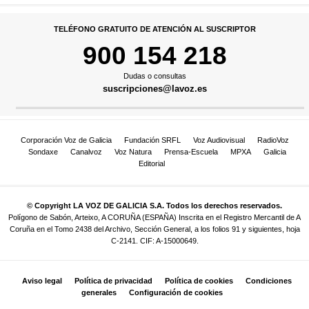
TELÉFONO GRATUITO DE ATENCIÓN AL SUSCRIPTOR
900 154 218
Dudas o consultas
suscripciones@lavoz.es
Corporación Voz de Galicia
Fundación SRFL
Voz Audiovisual
RadioVoz
Sondaxe
Canalvoz
Voz Natura
Prensa-Escuela
MPXA
Galicia
Editorial
© Copyright LA VOZ DE GALICIA S.A. Todos los derechos reservados.
Polígono de Sabón, Arteixo, A CORUÑA (ESPAÑA) Inscrita en el Registro Mercantil de A
Coruña en el Tomo 2438 del Archivo, Sección General, a los folios 91 y siguientes, hoja
C-2141. CIF: A-15000649.
Aviso legal
Política de privacidad
Política de cookies
Condiciones
generales
Configuración de cookies