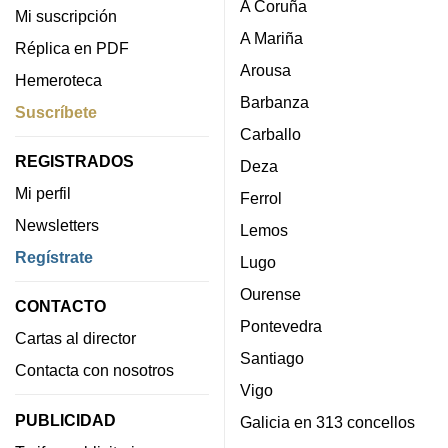
A Coruña
Mi suscripción
A Mariña
Réplica en PDF
Arousa
Hemeroteca
Barbanza
Suscríbete
Carballo
REGISTRADOS
Deza
Mi perfil
Ferrol
Newsletters
Lemos
Regístrate
Lugo
Ourense
CONTACTO
Pontevedra
Cartas al director
Santiago
Contacta con nosotros
Vigo
PUBLICIDAD
Galicia en 313 concellos