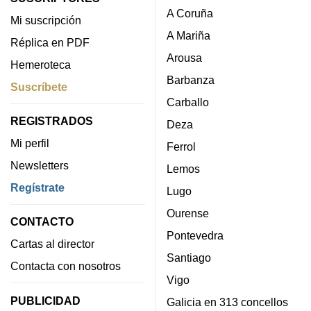
A Coruña
Mi suscripción
A Mariña
Réplica en PDF
Arousa
Hemeroteca
Barbanza
Suscríbete
Carballo
REGISTRADOS
Deza
Mi perfil
Ferrol
Newsletters
Lemos
Regístrate
Lugo
Ourense
CONTACTO
Pontevedra
Cartas al director
Santiago
Contacta con nosotros
Vigo
PUBLICIDAD
Galicia en 313 concellos