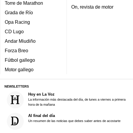
Torre de Marathon
On, revista de motor
Grada de Río
Opa Racing
CD Lugo
Andar Miudiño
Forza Breo
Fútbol gallego
Motor gallego
NEWSLETTERS
Hoy en La Voz
La información más destacada del día, de lunes a viernes a primera
hora de la mañana
Al final del día
Un resumen de las noticias que debes saber antes de acostarte