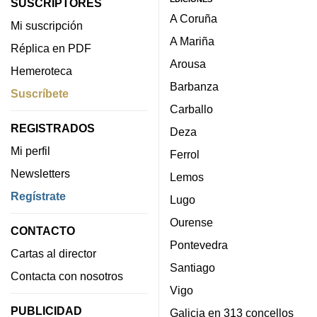
SUSCRIPTORES
A Coruña
Mi suscripción
A Mariña
Réplica en PDF
Arousa
Hemeroteca
Barbanza
Suscríbete
Carballo
REGISTRADOS
Deza
Mi perfil
Ferrol
Newsletters
Lemos
Regístrate
Lugo
Ourense
CONTACTO
Pontevedra
Cartas al director
Santiago
Contacta con nosotros
Vigo
PUBLICIDAD
Galicia en 313 concellos