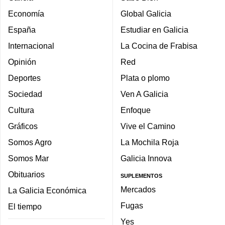
Economía
Global Galicia
España
Estudiar en Galicia
Internacional
La Cocina de Frabisa
Opinión
Red
Deportes
Plata o plomo
Sociedad
Ven A Galicia
Cultura
Enfoque
Gráficos
Vive el Camino
Somos Agro
La Mochila Roja
Somos Mar
Galicia Innova
Obituarios
SUPLEMENTOS
Mercados
La Galicia Económica
Fugas
El tiempo
Yes