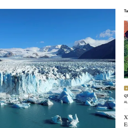
Ta
q
AL
X
E