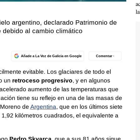
a
l
hielo argentino, declarado Patrimonio de
e debido al cambio climático
Añade a La Voz de Galicia en Google
Comentar ·
cilmente evitable. Los glaciares de todo el
o un
retroceso progresivo
, y en algunos
 acelerado aumento de las temperaturas que
tuación tiene su reflejo en una de las masas de
o Moreno de
Argentina
, que en los últimos siete
 1,92 kilómetros cuadrados, el equivalente a
logo
Pedro Skvarca
, que a sus 81 años sigue