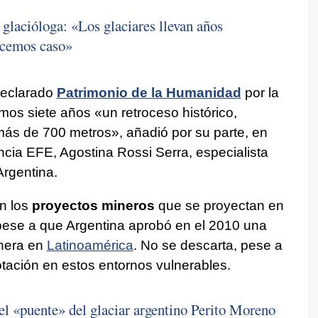
lacióloga: «Los glaciares llevan años
hacemos caso»
declarado
Patrimonio de la Humanidad
por la
mos siete años «un retroceso histórico,
más de 700 metros», añadió por su parte, en
ncia EFE, Agostina Rossi Serra, especialista
rgentina.
n los
proyectos mineros
que se proyectan en
 pese a que Argentina aprobó en el 2010 una
onera en
Latinoamérica
. No se descarta, pese a
otación en estos entornos vulnerables.
l «puente» del glaciar argentino Perito Moreno