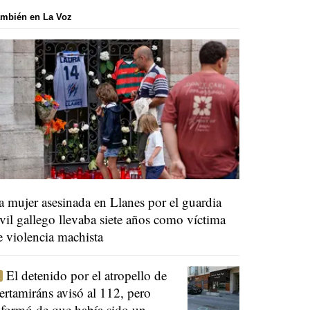
mbién en La Voz
a mujer asesinada en Llanes por el guardia
ivil gallego llevaba siete años como víctima
e violencia machista
El detenido por el atropello de
ertamiráns avisó al 112, pero
nformó de que había sido un