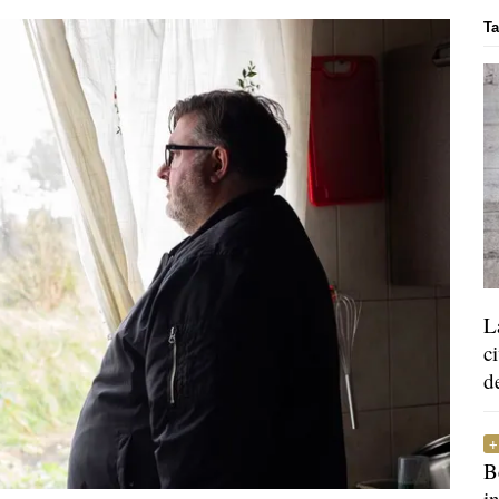
Ta
L
c
d
B
i