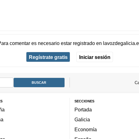
Para comentar es necesario
estar registrado
en
lavozdegalicia.
Regístrate gratis
Iniciar sesión
Ca
ES
SECCIONES
ña
Portada
ña
Galicia
Economía