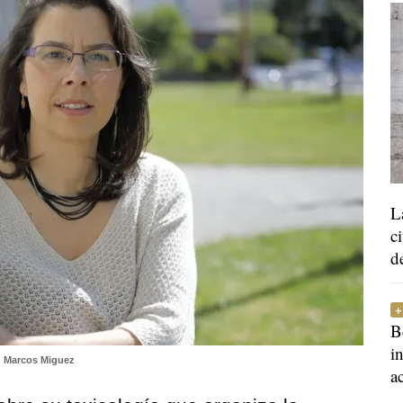
L
c
d
B
i
Marcos Miguez
a