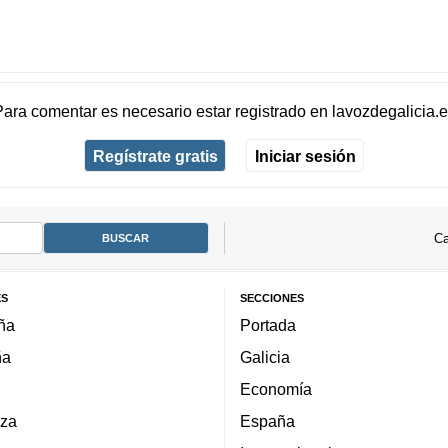
Para comentar es necesario
estar registrado
en
lavozdegalicia.
Regístrate gratis
Iniciar sesión
Ca
ES
SECCIONES
ña
Portada
ña
Galicia
Economía
za
España