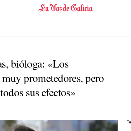
as, bióloga: «Los
n muy prometedores, pero
odos sus efectos»
Ta