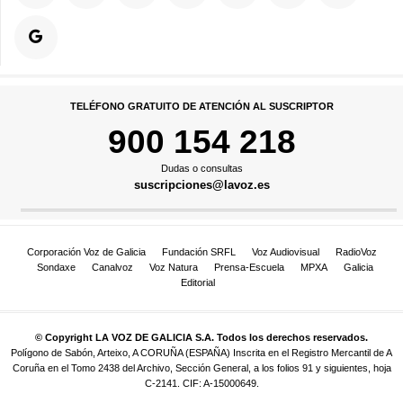
TELÉFONO GRATUITO DE ATENCIÓN AL SUSCRIPTOR
900 154 218
Dudas o consultas
suscripciones@lavoz.es
Corporación Voz de Galicia
Fundación SRFL
Voz Audiovisual
RadioVoz
Sondaxe
Canalvoz
Voz Natura
Prensa-Escuela
MPXA
Galicia
Editorial
© Copyright LA VOZ DE GALICIA S.A. Todos los derechos reservados.
Polígono de Sabón, Arteixo, A CORUÑA (ESPAÑA) Inscrita en el Registro Mercantil de A
Coruña en el Tomo 2438 del Archivo, Sección General, a los folios 91 y siguientes, hoja
C-2141. CIF: A-15000649.