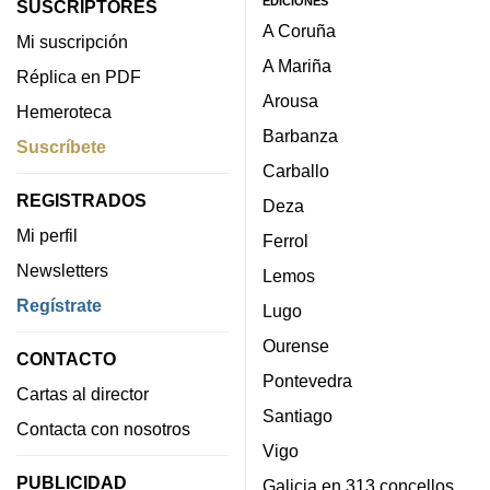
EDICIONES
SUSCRIPTORES
A Coruña
Mi suscripción
A Mariña
Réplica en PDF
Arousa
Hemeroteca
Barbanza
Suscríbete
Carballo
REGISTRADOS
Deza
Mi perfil
Ferrol
Newsletters
Lemos
Regístrate
Lugo
Ourense
CONTACTO
Pontevedra
Cartas al director
Santiago
Contacta con nosotros
Vigo
PUBLICIDAD
Galicia en 313 concellos