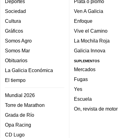
Deportes
Plata o plomo
Sociedad
Ven A Galicia
Cultura
Enfoque
Gráficos
Vive el Camino
Somos Agro
La Mochila Roja
Somos Mar
Galicia Innova
Obituarios
SUPLEMENTOS
Mercados
La Galicia Económica
Fugas
El tiempo
Yes
Mundial 2026
Escuela
Torre de Marathon
On, revista de motor
Grada de Río
Opa Racing
CD Lugo