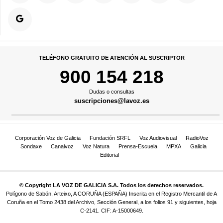
TELÉFONO GRATUITO DE ATENCIÓN AL SUSCRIPTOR
900 154 218
Dudas o consultas
suscripciones@lavoz.es
Corporación Voz de Galicia
Fundación SRFL
Voz Audiovisual
RadioVoz
Sondaxe
Canalvoz
Voz Natura
Prensa-Escuela
MPXA
Galicia
Editorial
© Copyright LA VOZ DE GALICIA S.A. Todos los derechos reservados.
Polígono de Sabón, Arteixo, A CORUÑA (ESPAÑA) Inscrita en el Registro Mercantil de A
Coruña en el Tomo 2438 del Archivo, Sección General, a los folios 91 y siguientes, hoja
C-2141. CIF: A-15000649.