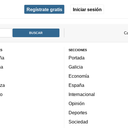
Regístrate gratis
Iniciar sesión
Ca
ES
SECCIONES
ña
Portada
ña
Galicia
Economía
za
España
lo
Internacional
Opinión
Deportes
Sociedad