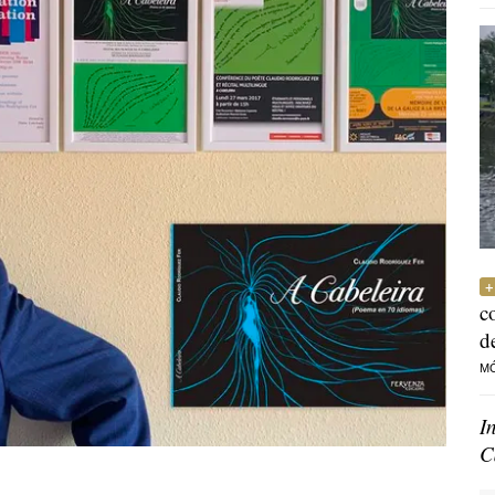
c
d
M
I
C