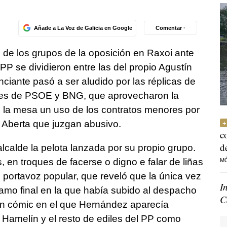
Añade a La Voz de Galicia en Google
Comentar ·
s de los grupos de la oposición en Raxoi ante
 PP se dividieron entre las del propio Agustín
ante pasó a ser aludido por las réplicas de
ntes de PSOE y BNG, que aprovecharon la
e la mesa un uso de los contratos menores por
 Aberta que juzgan abusivo.
c
d
lcalde la pelota lanzada por su propio grupo.
, en troques de facerse o digno e falar de liñas
M
 portavoz popular, que reveló que la única vez
I
amo final en la que había subido al despacho
C
 un cómic en el que Hernández aparecía
e Hamelín y el resto de ediles del PP como