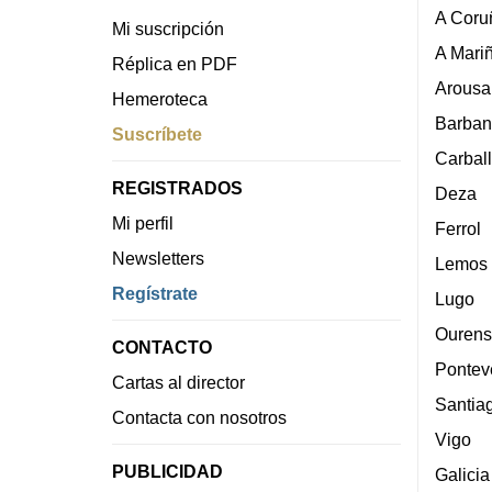
A Coru
Mi suscripción
A Mari
Réplica en PDF
Arousa
Hemeroteca
Barban
Suscríbete
Carbal
REGISTRADOS
Deza
Mi perfil
Ferrol
Newsletters
Lemos
Regístrate
Lugo
Ourens
CONTACTO
Pontev
Cartas al director
Santia
Contacta con nosotros
Vigo
PUBLICIDAD
Galicia