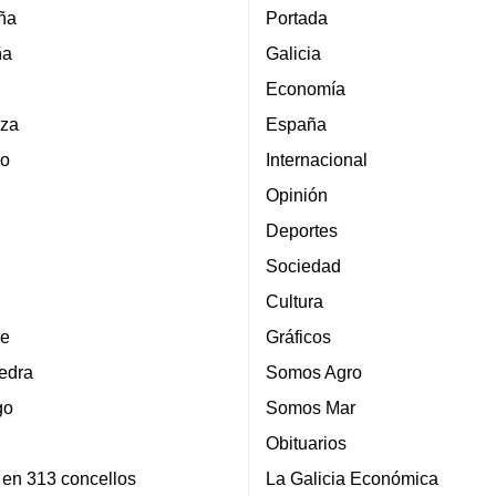
ña
Portada
ña
Galicia
Economía
za
España
lo
Internacional
Opinión
Deportes
Sociedad
Cultura
e
Gráficos
edra
Somos Agro
go
Somos Mar
Obituarios
 en 313 concellos
La Galicia Económica