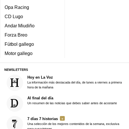
Opa Racing
CD Lugo
Andar Miudiño
Forza Breo
Fútbol gallego
Motor gallego
NEWSLETTERS
Hoy en La Voz
La información más destacada del día, de lunes a viernes a primera
hora de la mañana
Al final del día
Un resumen de las noticias que debes saber antes de acostarte
7 días 7 historias
Una selección de los mejores contenidos de la semana, exclusiva
para suscriptores