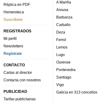
A Mariña
Réplica en PDF
Arousa
Hemeroteca
Barbanza
Suscríbete
Carballo
REGISTRADOS
Deza
Mi perfil
Ferrol
Newsletters
Lemos
Regístrate
Lugo
Ourense
CONTACTO
Pontevedra
Cartas al director
Santiago
Contacta con nosotros
Vigo
PUBLICIDAD
Galicia en 313 concellos
Tarifas publicitarias