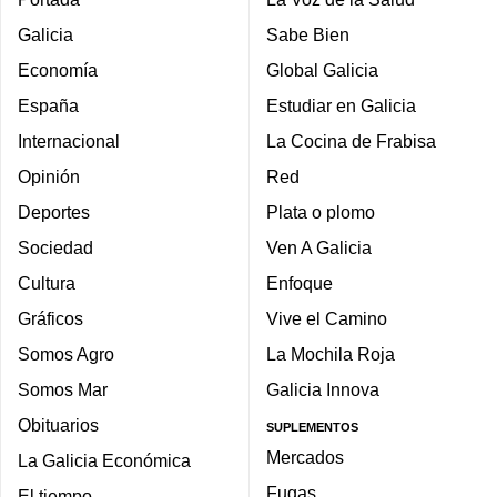
Galicia
Sabe Bien
Economía
Global Galicia
España
Estudiar en Galicia
Internacional
La Cocina de Frabisa
Opinión
Red
Deportes
Plata o plomo
Sociedad
Ven A Galicia
Cultura
Enfoque
Gráficos
Vive el Camino
Somos Agro
La Mochila Roja
Somos Mar
Galicia Innova
Obituarios
SUPLEMENTOS
Mercados
La Galicia Económica
Fugas
El tiempo