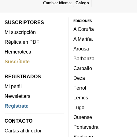
Cambiar idioma:
Galego
EDICIONES
SUSCRIPTORES
A Coruña
Mi suscripción
A Mariña
Réplica en PDF
Arousa
Hemeroteca
Barbanza
Suscríbete
Carballo
REGISTRADOS
Deza
Mi perfil
Ferrol
Newsletters
Lemos
Regístrate
Lugo
Ourense
CONTACTO
Pontevedra
Cartas al director
Santiago