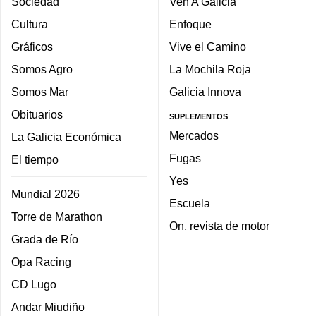
Sociedad
Ven A Galicia
Cultura
Enfoque
Gráficos
Vive el Camino
Somos Agro
La Mochila Roja
Somos Mar
Galicia Innova
Obituarios
SUPLEMENTOS
Mercados
La Galicia Económica
Fugas
El tiempo
Yes
Mundial 2026
Escuela
Torre de Marathon
On, revista de motor
Grada de Río
Opa Racing
CD Lugo
Andar Miudiño