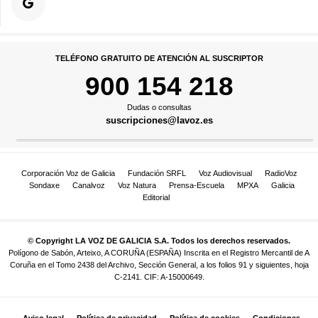
TELÉFONO GRATUITO DE ATENCIÓN AL SUSCRIPTOR
900 154 218
Dudas o consultas
suscripciones@lavoz.es
Corporación Voz de Galicia
Fundación SRFL
Voz Audiovisual
RadioVoz
Sondaxe
Canalvoz
Voz Natura
Prensa-Escuela
MPXA
Galicia
Editorial
© Copyright LA VOZ DE GALICIA S.A. Todos los derechos reservados.
Polígono de Sabón, Arteixo, A CORUÑA (ESPAÑA) Inscrita en el Registro Mercantil de A
Coruña en el Tomo 2438 del Archivo, Sección General, a los folios 91 y siguientes, hoja
C-2141. CIF: A-15000649.
Aviso legal
Política de privacidad
Política de cookies
Condiciones