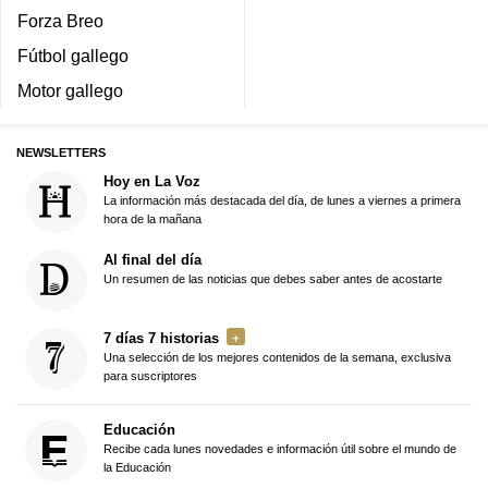
Forza Breo
Fútbol gallego
Motor gallego
NEWSLETTERS
Hoy en La Voz
La información más destacada del día, de lunes a viernes a primera
hora de la mañana
Al final del día
Un resumen de las noticias que debes saber antes de acostarte
7 días 7 historias
Una selección de los mejores contenidos de la semana, exclusiva
para suscriptores
Educación
Recibe cada lunes novedades e información útil sobre el mundo de
la Educación