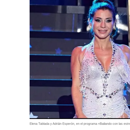
Elena Tablada y Adrián Esperón, en el programa «Bailando con las estr