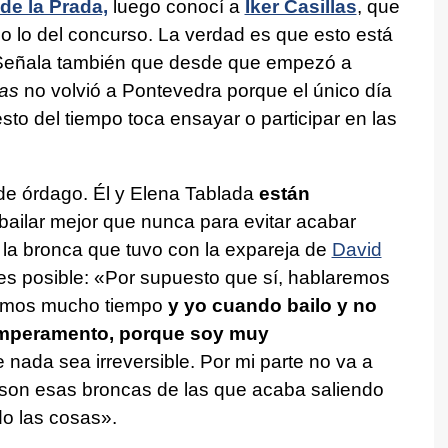
e la Prada,
luego conocí a
Iker Casillas
, que
do lo del concurso. La verdad es que esto está
. Señala también que desde que empezó a
las
no volvió a Pontevedra porque el único día
esto del tiempo toca ensayar o participar en las
e órdago. Él y Elena Tablada
están
 bailar mejor que nunca para evitar acabar
 la bronca que tuvo con la expareja de
David
es posible: «Por supuesto que sí, hablaremos
yamos mucho tiempo
y yo cuando bailo y no
emperamento, porque soy muy
e nada sea irreversible. Por mi parte no va a
son esas broncas de las que acaba saliendo
o las cosas».