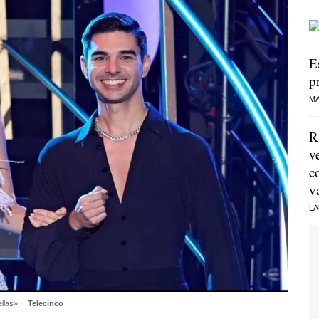
E
p
MA
R
v
c
v
LA
ellas».
Telecinco