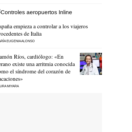
spaña empieza a controlar a los viajeros
rocedentes de Italia
RÍA EUGENIA ALONSO
amón Ríos, cardiólogo: «En
erano existe una arritmia conocida
omo el síndrome del corazón de
acaciones»
URA MIYARA