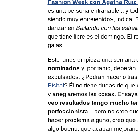
Fashion Week con Ágatha Ruiz d
es una persona entrañable... y to
siendo muy entretenido», indica
danzar en
Bailando con las estrel
que tiene libre es el domingo. El r
galas.
Este lunes empieza una semana d
nominados
y, por tanto, deberán
expulsados. ¿Podrán hacerlo tras
Bisbal
? Él no tiene dudas de que 
y arreglaremos las cosas. Ensa
veo resultados tengo mucho t
perfeccionista
... pero no creo qu
haber problema alguno, creo que 
algo bueno, que acaban mejorand