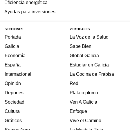
Eficiencia energética
Ayudas para inversiones
SECCIONES
VERTICALES
Portada
La Voz de la Salud
Galicia
Sabe Bien
Economía
Global Galicia
España
Estudiar en Galicia
Internacional
La Cocina de Frabisa
Opinión
Red
Deportes
Plata o plomo
Sociedad
Ven A Galicia
Cultura
Enfoque
Gráficos
Vive el Camino
Somos Agro
La Mochila Roja