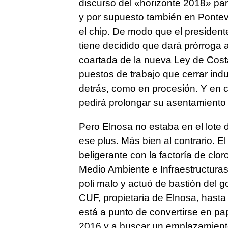
discurso del «horizonte 2018» pa
y por supuesto también en Pontev
el chip. De modo que el presiden
tiene decidido que dará prórroga a
coartada de la nueva Ley de Cos
puestos de trabajo que cerrar indu
detrás, como en procesión. Y en 
pedirá prolongar su asentamient
Pero Elnosa no estaba en el lote 
ese plus. Más bien al contrario. E
beligerante con la factoría de clor
Medio Ambiente e Infraestructura
poli malo y actuó de bastión del g
CUF, propietaria de Elnosa, hasta
está a punto de convertirse en pa
2016 y a buscar un emplazamiento