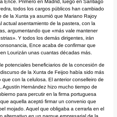
ra Ence. Primero en Madrid, luego en Santiago
edra, todos los cargos públicos han cambiado
te de la Xunta ya asumió que Mariano Rajoy
l actual asentamiento de la pastera, con la
tas, argumentando que «más vale mantener
strias». Y todos los demás dirigentes, irán
consonancia, Ence acaba de confirmar que
o en Lourizán unas cuantas décadas más.
de potenciales beneficiarios de la concesión de
l discurso de la Xunta de Feijoo había sido más
o que con la celulosa. El anterior conselleiro de
s, Agustín Hernández hizo mucho tiempo de
obierno para percutir en la firma portuguesa
 que aquella aceptó firmar un convenio que
pel mojado. Aquel que obligaba a cerrarla en el
 alternativo en un parque empresarial de la