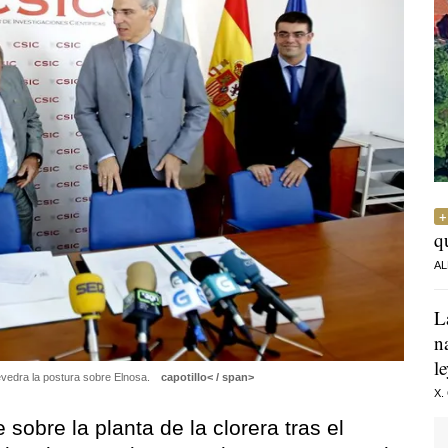
q
AL
L
n
l
evedra la postura sobre Elnosa.
capotillo< / span>
X.
 sobre la planta de la clorera tras el