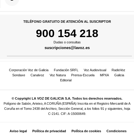
TELÉFONO GRATUITO DE ATENCIÓN AL SUSCRIPTOR
900 154 218
Dudas o consultas
suscripciones@lavoz.es
Corporación Voz de Galicia
Fundación SRFL
Voz Audiovisual
RadioVoz
Sondaxe
Canalvoz
Voz Natura
Prensa-Escuela
MPXA
Galicia
Editorial
© Copyright LA VOZ DE GALICIA S.A. Todos los derechos reservados.
Polígono de Sabón, Arteixo, A CORUÑA (ESPAÑA) Inscrita en el Registro Mercantil de A
Coruña en el Tomo 2438 del Archivo, Sección General, a los folios 91 y siguientes, hoja
C-2141. CIF: A-15000649.
Aviso legal
Política de privacidad
Política de cookies
Condiciones