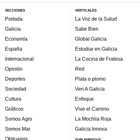
SECCIONES
VERTICALES
Portada
La Voz de la Salud
Galicia
Sabe Bien
Economía
Global Galicia
España
Estudiar en Galicia
Internacional
La Cocina de Frabisa
Opinión
Red
Deportes
Plata o plomo
Sociedad
Ven A Galicia
Cultura
Enfoque
Gráficos
Vive el Camino
Somos Agro
La Mochila Roja
Somos Mar
Galicia Innova
Obituarios
SUPLEMENTOS