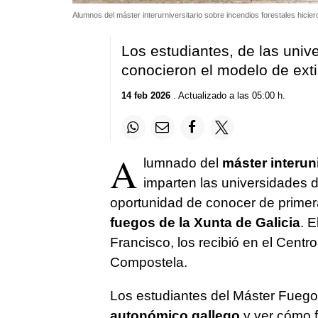
Alumnos del máster interurniversitario sobre incendios forestales hicie
Los estudiantes, de las univ
conocieron el modelo de exti
14 feb 2026
. Actualizado a las 05:00 h.
A
lumnado del
máster interun
imparten las universidades de
oportunidad de conocer de prime
fuegos de la Xunta de Galicia
. E
Francisco, los recibió en el Cent
Compostela.
Los estudiantes del Máster Fuego
autonómico gallego
y ver cómo f