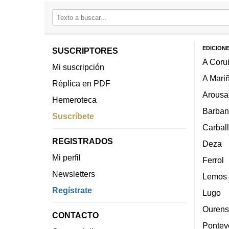
EDICION
SUSCRIPTORES
A Coru
Mi suscripción
A Mari
Réplica en PDF
Arousa
Hemeroteca
Barban
Suscríbete
Carbal
REGISTRADOS
Deza
Mi perfil
Ferrol
Newsletters
Lemos
Regístrate
Lugo
Ourens
CONTACTO
Pontev