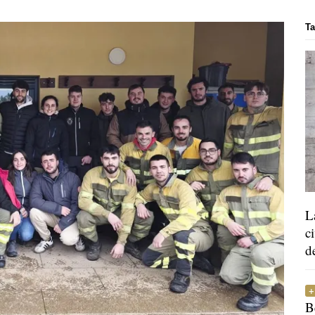
Ta
L
c
d
B