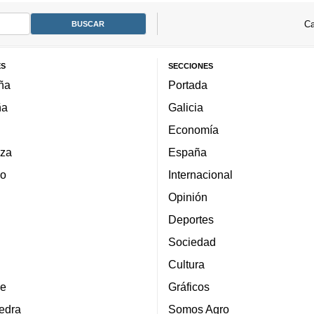
Ca
ES
SECCIONES
ña
Portada
ña
Galicia
Economía
za
España
lo
Internacional
Opinión
Deportes
Sociedad
Cultura
e
Gráficos
edra
Somos Agro