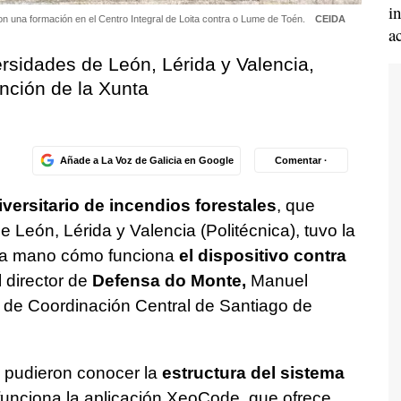
i
ron una formación en el Centro Integral de Loita contra o Lume de Toén.
CEIDA
a
ersidades de León, Lérida y Valencia,
nción de la Xunta
Añade a La Voz de Galicia en Google
Comentar ·
iversitario de incendios forestales
, que
 León, Lérida y Valencia (Politécnica), tuvo la
ra mano cómo funciona
el dispositivo contra
l director de
Defensa do Monte,
Manuel
ro de Coordinación Central de Santiago de
 pudieron conocer la
estructura del sistema
unciona la aplicación XeoCode, que ofrece