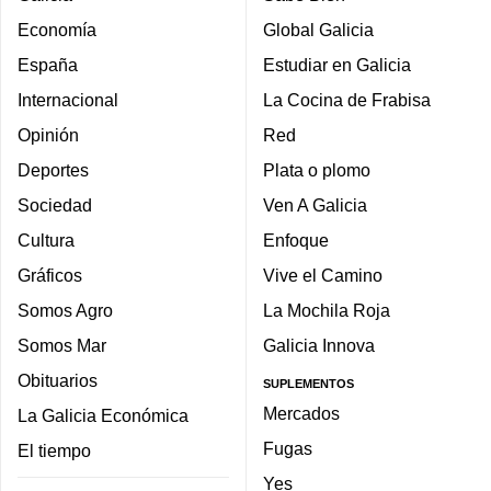
Economía
Global Galicia
España
Estudiar en Galicia
Internacional
La Cocina de Frabisa
Opinión
Red
Deportes
Plata o plomo
Sociedad
Ven A Galicia
Cultura
Enfoque
Gráficos
Vive el Camino
Somos Agro
La Mochila Roja
Somos Mar
Galicia Innova
Obituarios
SUPLEMENTOS
Mercados
La Galicia Económica
Fugas
El tiempo
Yes