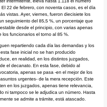
ter intermitente, eleva hasta 1.118 el número
 El 22 de febrero, con noventa casos, es el día
s vistas. Ayer, viernes, fueron diecisiete los
un seguimiento del 85,5 %, un porcentaje que
stable desde el principio, con varias apenas
 los funcionarios el torno al 85 %.
iguen repartiendo cada día las demandas y los
esta fase inicial no se han producido
uce, en realidad, en los distintos juzgados,
de el decanato. En esta fase, debido al
vocatoria, apenas se pasa -en el mejor de los
 asuntos urgentes- de la mera recepción. Este
ten en los juzgados, apenas tiene relevancia,
ado ni tampoco se le adjudica un número. Hasta
rmente se admite a trámite, está atascado.