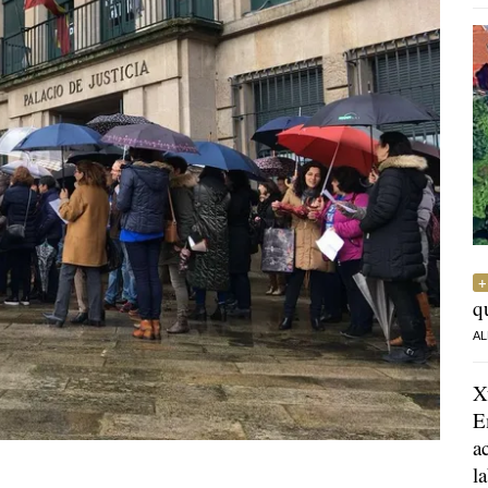
q
AL
X
E
a
l