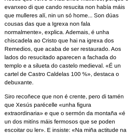
evanxeo di que cando resucita non había máis
que mulleres alí, nin un só home... Son dúas
cousas das que a Igrexa non fala
normalmente», explica. Ademais, é unha
chiscadela ao Cristo que hai na igrexa dos
Remedios, que acaba de ser restaurado. Aos
lados do resucitado aparecen a fachada do
templo e a silueta do castelo medieval. «É un
cartel de Castro Caldelas 100 %», destaca o
debuxante.
Siro recoñece que non é crente, pero di tamén
que Xesús parécelle «unha figura
extraordinaria» e que o sermón da montaña «é
un dos mitíns máis fermosos que se poden
escoitar ou ler». E insiste: «Na miña actitude na